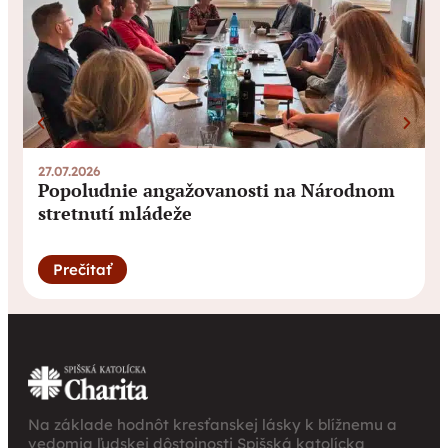
27.07.2026
0
Popoludnie angažovanosti na Národnom
stretnutí mládeže
Prečítať
Na základe hodnôt kresťanskej lásky k blížnemu a
vedomia ľudskej dôstojnosti Spišská katolícka