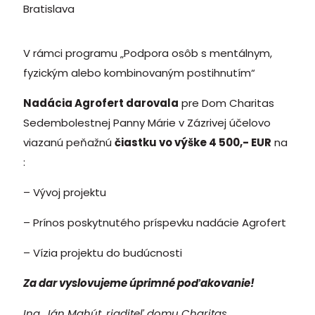
Bratislava
V rámci programu „Podpora osôb s mentálnym,
fyzickým alebo kombinovaným postihnutím“
Nadácia Agrofert darovala
pre Dom Charitas
Sedembolestnej Panny Márie v Zázrivej účelovo
viazanú peňažnú
čiastku vo výške 4 500,- EUR
na
:
– Vývoj projektu
– Prínos poskytnutého príspevku nadácie Agrofert
– Vízia projektu do budúcnosti
Za dar vyslovujeme úprimné poďakovanie!
Ing. Ján Mahút, riaditeľ domu Charitas