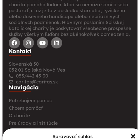
charita pomáha ľuďom, ktorí sa nemôžu sami o seba
postarať, či už je to v dôsledku starnutia, fyzického
alebo duševného handicapu alebo nepriaznivých
sociálnych podmienok. Hlavným poslaním Spišskej
katolíckej charity je poskytovať všeobecne prospešné
služby všetkým ľuďom bez akéhokoľvek obmedzenia.
Kontakt
Slovenská 30
052 01 Spišská Nová Ves
053/442 45 00
caritas@caritas.sk
Navigácia
Potrebujem pomoc
Chcem pomôcť
O charite
Pre úrady a inštitúcie
Farské charity
Spravovať súhlas
Kurz opatrovania