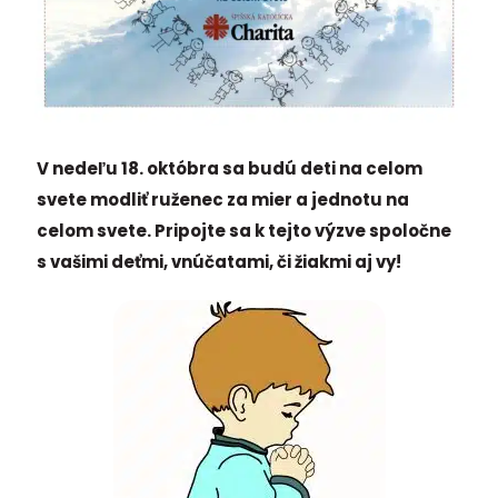
V nedeľu 18. októbra sa budú deti na celom
svete modliť ruženec za mier a jednotu na
celom svete. Pripojte sa k tejto výzve spoločne
s vašimi deťmi, vnúčatami, či žiakmi aj vy!