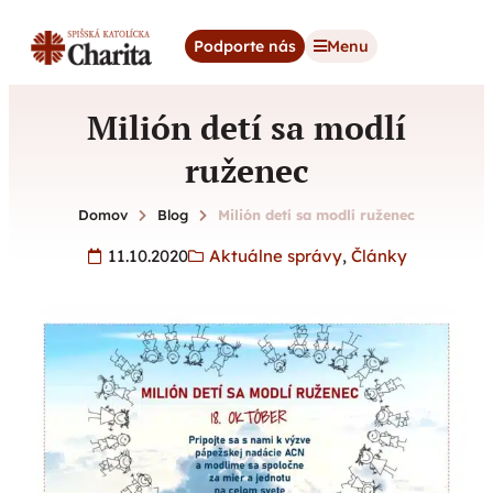
content
Podporte nás
Menu
Milión detí sa modlí
ruženec
Domov
Blog
Milión detí sa modlí ruženec
11.10.2020
Aktuálne správy
,
Články