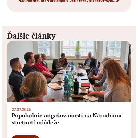
Súrodenci, ktorí držia spolu
Deti s ťažkým zdravotným stavom
Ďalšie články
27.07.2026
0
Popoludnie angažovanosti na Národnom
stretnutí mládeže