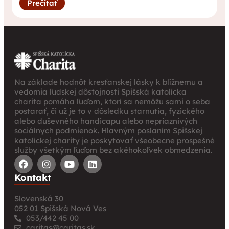
Prečítať
Na základe hodnôt kresťanskej lásky k blížnemu a
vedomia ľudskej dôstojnosti Spišská katolícka
charita pomáha ľuďom, ktorí sa nemôžu sami o seba
postarať, či už je to v dôsledku starnutia, fyzického
alebo duševného handicapu alebo nepriaznivých
sociálnych podmienok. Hlavným poslaním Spišskej
katolíckej charity je poskytovať všeobecne prospešné
služby všetkým ľuďom bez akéhokoľvek obmedzenia.
Kontakt
Slovenská 30
052 01 Spišská Nová Ves
053/442 45 00
caritas@caritas.sk