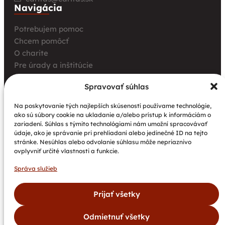
Navigácia
Potrebujem pomoc
Chcem pomôcť
O charite
Pre úrady a inštitúcie
Farské charity
Spravovať súhlas
Kurz opatrovania
Aktuality
Na poskytovanie tých najlepších skúseností používame technológie,
ako sú súbory cookie na ukladanie a/alebo prístup k informáciám o
Charita bez hraníc: Stretnutie Spišskej katolíckej
zariadení. Súhlas s týmito technológiami nám umožní spracovávať
charity a Krakowskej arcidiecéznej charity prinieslo
údaje, ako je správanie pri prehliadaní alebo jedinečné ID na tejto
nové pohľady na fundraising aj propagáciu
stránke. Nesúhlas alebo odvolanie súhlasu môže nepriaznivo
ovplyvniť určité vlastnosti a funkcie.
Nové petangové ihrisko prináša seniorom radosť,
pohyb a komunitu
Správa služieb
Národný projekt „Integrácia štátnych príslušníkov
tretích krajín vrátane migrantov“
Prijať všetky
Odmietnuť všetky
©
Spišská
Všetky
Vytvoril