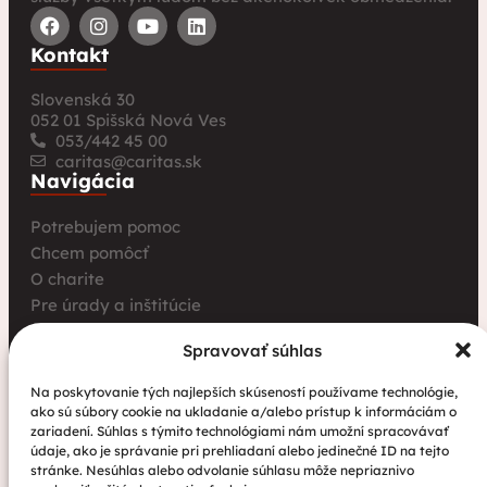
Kontakt
Slovenská 30
052 01 Spišská Nová Ves
053/442 45 00
caritas@caritas.sk
Navigácia
Potrebujem pomoc
Chcem pomôcť
O charite
Pre úrady a inštitúcie
Farské charity
Spravovať súhlas
Kurz opatrovania
Aktuality
Na poskytovanie tých najlepších skúseností používame technológie,
ako sú súbory cookie na ukladanie a/alebo prístup k informáciám o
Charita bez hraníc: Stretnutie Spišskej katolíckej
zariadení. Súhlas s týmito technológiami nám umožní spracovávať
charity a Krakowskej arcidiecéznej charity prinieslo
údaje, ako je správanie pri prehliadaní alebo jedinečné ID na tejto
nové pohľady na fundraising aj propagáciu
stránke. Nesúhlas alebo odvolanie súhlasu môže nepriaznivo