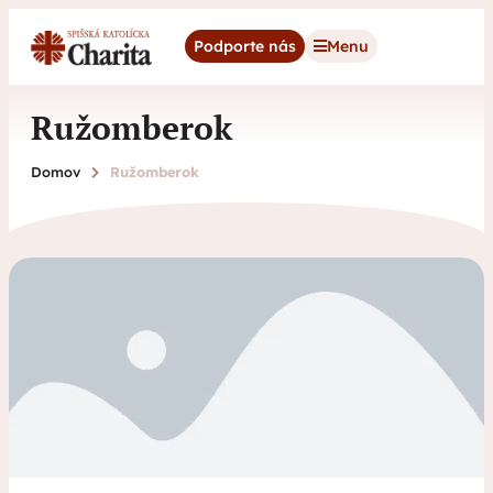
content
Podporte nás
Menu
Ružomberok
Domov
Ružomberok