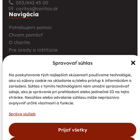
053/442 45 00
caritas@caritas.sk
Navigácia
Potrebujem pomoc
Chcem pomôcť
O charite
Pre úrady a inštitúcie
Farské charity
Spravovať súhlas
Kurz opatrovania
Aktuality
Na poskytovanie tých najlepších skúseností používame technológie,
ako sú súbory cookie na ukladanie a/alebo prístup k informáciám o
Charita bez hraníc: Stretnutie Spišskej katolíckej
zariadení. Súhlas s týmito technológiami nám umožní spracovávať
charity a Krakowskej arcidiecéznej charity prinieslo
údaje, ako je správanie pri prehliadaní alebo jedinečné ID na tejto
nové pohľady na fundraising aj propagáciu
stránke. Nesúhlas alebo odvolanie súhlasu môže nepriaznivo
ovplyvniť určité vlastnosti a funkcie.
Nové petangové ihrisko prináša seniorom radosť,
pohyb a komunitu
Správa služieb
Národný projekt „Integrácia štátnych príslušníkov
tretích krajín vrátane migrantov“
Prijať všetky