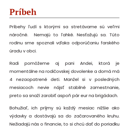
Príbeh
Príbehy ľudí s ktorými sa stretávame sú veľmi
náročné. Nemajú to ľahké. Nesťažujú sa. Túto
rodinu sme spoznali vďaka odporúčaniu farského
úradu v obci.
Radi pomôžeme aj pani Andei, ktorá je
momentálne na rodičovskej dovolenke a domá má
4 nezaopatrené deti. Manžel si v posledných
mesiacoch nevie nájsť stabilné zamestnanie,
preto sa snaží zarobiť aspoň pár eur na brigádach.
Bohužiaľ, ich príjmy sú každý mesiac nižšie ako
výdavky a dostávajú sa do začarovaného kruhu.
Nežiadajú nás o financie, to si chcú dať do poriadku