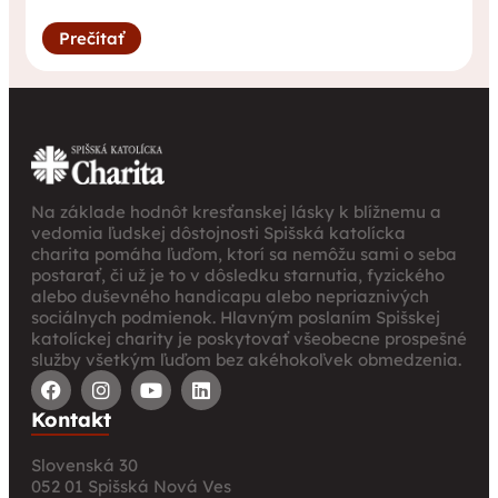
arcidiecéznej charity prinieslo nové
pohľady na fundraising aj propagáciu
Prečítať
Na základe hodnôt kresťanskej lásky k blížnemu a
vedomia ľudskej dôstojnosti Spišská katolícka
charita pomáha ľuďom, ktorí sa nemôžu sami o seba
postarať, či už je to v dôsledku starnutia, fyzického
alebo duševného handicapu alebo nepriaznivých
sociálnych podmienok. Hlavným poslaním Spišskej
katolíckej charity je poskytovať všeobecne prospešné
služby všetkým ľuďom bez akéhokoľvek obmedzenia.
Kontakt
Slovenská 30
052 01 Spišská Nová Ves