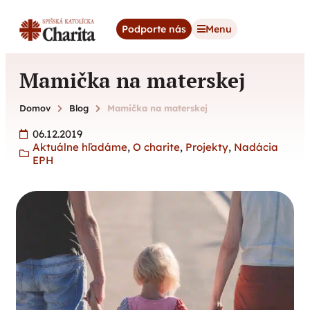
content
Podporte nás
Menu
Mamička na materskej
Domov
Blog
Mamička na materskej
06.12.2019
Aktuálne hľadáme
,
O charite
,
Projekty
,
Nadácia
EPH