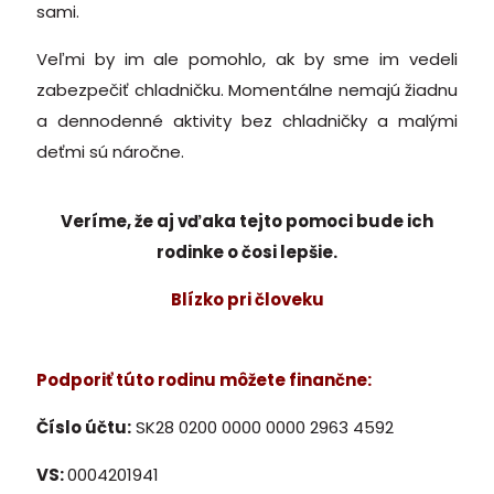
sami.
Veľmi by im ale pomohlo, ak by sme im vedeli
zabezpečiť chladničku. Momentálne nemajú žiadnu
a dennodenné aktivity bez chladničky a malými
deťmi sú náročne.
Veríme, že aj vďaka tejto pomoci bude ich
rodinke o čosi lepšie.
Blízko pri človeku
Podporiť túto rodinu môžete finančne:
Číslo účtu:
SK28 0200 0000 0000 2963 4592
VS:
0004201941