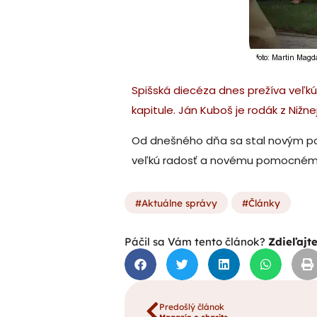
Spišská diecéza dnes prežíva veľkú 
kapitule. Ján Kuboš je rodák z Nižn
Od dnešného dňa sa stal novým pom
veľkú radosť a novému pomocnému 
Aktuálne správy
Články
Páčil sa Vám tento článok?
Zdieľajt
Predošlý článok