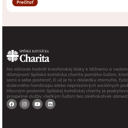
Prečítať
Na základe hodnôt kresťanskej lásky k blížnemu a vedomi
dôstojnosti Spišská katolícka charita pomáha ľuďom, ktor
sami o seba postarať, či už je to v dôsledku starnutia, fyz
duševného handicapu alebo nepriaznivých sociálnych po
Hlavným poslaním Spišskej katolíckej charity je poskytov
prospešné služby všetkým ľuďom bez akéhokoľvek obmedz