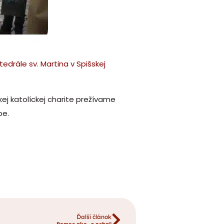
edrále sv. Martina v Spišskej
j katolíckej charite prežívame
be.
Ďalší článok