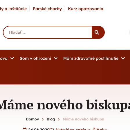
y a inštitúcie
Farské charity
Kurz opatrovania
mova
Som v ohrození
Mám zdravotné postihnutie
Máme nového biskup
Domov
Blog
Máme nového biskupa
24.06.2020
Aktuálne správy
,
Články