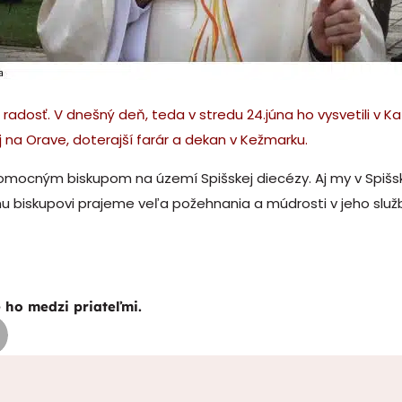
radosť. V dnešný deň, teda v stredu 24.júna ho vysvetili v Kat
ej na Orave, doterajší farár a dekan v Kežmarku.
ocným biskupom na území Spišskej diecézy. Aj my v Spišske
biskupovi prajeme veľa požehnania a múdrosti v jeho služ
e ho medzi priateľmi.