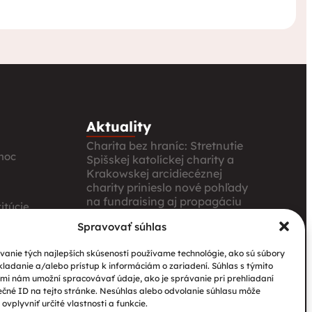
Aktuality
Charita bez hraníc: Stretnutie
moc
Spišskej katolíckej charity a
Krakowskej arcidiecéznej
charity prinieslo nové pohľady
na fundraising aj propagáciu
itúcie
Nové petangové ihrisko
Spravovať súhlas
prináša seniorom radosť,
ia
pohyb a komunitu
anie tých najlepších skúseností používame technológie, ako sú súbory
kladanie a/alebo prístup k informáciám o zariadení. Súhlas s týmito
Národný projekt „Integrácia
mi nám umožní spracovávať údaje, ako je správanie pri prehliadaní
štátnych príslušníkov tretích
ečné ID na tejto stránke. Nesúhlas alebo odvolanie súhlasu môže
krajín vrátane migrantov“
ovplyvniť určité vlastnosti a funkcie.