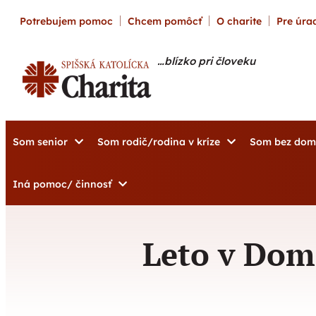
content
Potrebujem pomoc
Chcem pomôcť
O charite
Pre úrad
…blízko pri človeku
Som senior
Som rodič/rodina v kríze
Som bez do
Iná pomoc/ činnosť
Leto v Dome