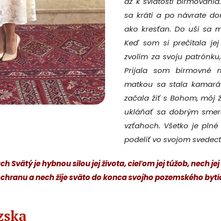
až k sviatosti birmovania
sa kráti a po návrate 
ako kresťan. Do uši sa 
Keď som si prečítala jej
zvolím za svoju patrónku
Prijala som birmovn
matkou sa stala kamará
začala žiť s Bohom, môj ž
ukláňať sa dobrým smero
vzťahoch. Všetko je plné
podeliť vo svojom svedect
h Svätý je hybnou silou jej života, cieľom jej túžob, nech je
chranu a nech žije sväto do konca svojho pozemského byti
zska