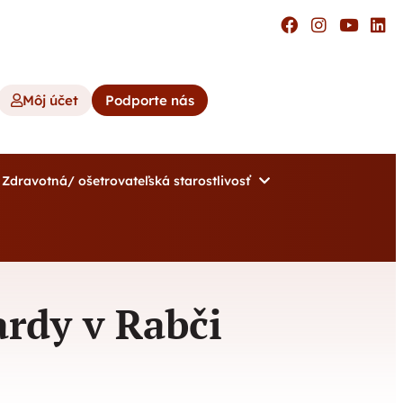
Môj účet
Podporte nás
Zdravotná/ ošetrovateľská starostlivosť
ardy v Rabči