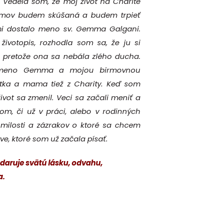
. Vedela som, že môj život na Charite
domov budem skúšaná a budem trpieť
mi dostalo meno sv. Gemma Galgani.
 životopis, rozhodla som sa, že ju si
, pretože ona sa nebála zlého ducha.
é meno Gemma a mojou birmovnou
tka a mama tiež z Charity. Keď som
ivot sa zmenil. Veci sa začali meniť a
m, či už v práci, alebo v rodinných
 milosti a zázrakov o ktoré sa chcem
ve, ktoré som už začala písať.
j daruje svätú lásku, odvahu,
a.