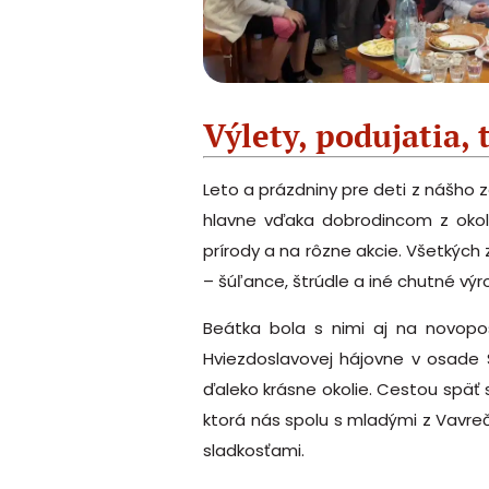
Výlety, podujatia, 
Leto a prázdniny pre deti z nášho z
hlavne vďaka dobrodincom z okol
prírody a na rôzne akcie. Všetkých
– šúľance, štrúdle a iné chutné výro
Beátka bola s nimi aj na novopo
Hviezdoslavovej hájovne v osade S
ďaleko krásne okolie. Cestou späť s
ktorá nás spolu s mladými z Vavrečky
sladkosťami.