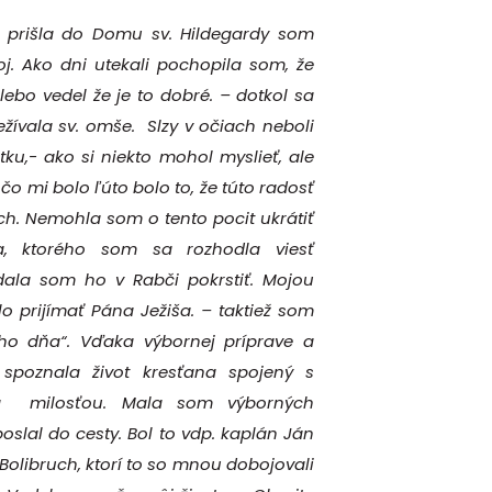
 prišla do Domu sv. Hildegardy som
oj. Ako dni utekali pochopila som, že
ebo vedel že je to dobré. – dotkol sa
žívala sv. omše. Slzy v očiach neboli
tku,- ako si niekto mohol myslieť, ale
e čo mi bolo ľúto bolo to, že túto radosť
ch. Nemohla som o tento pocit ukrátiť
, ktorého som sa rozhodla viesť
ala som ho v Rabči pokrstiť. Mojou
o prijímať Pána Ježiša. – taktiež som
ho dňa“. Vďaka výbornej príprave a
spoznala život kresťana spojený s
a milosťou. Mala som výborných
poslal do cesty. Bol to vdp. kaplán Ján
 Bolibruch, ktorí to so mnou dobojovali