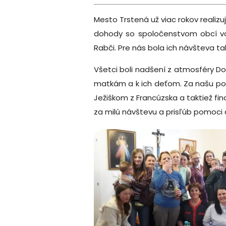
Mesto Trstená už viac rokov realizu
dohody so spoločenstvom obcí vo f
Rabči. Pre nás bola ich návšteva t
Všetci boli nadšení z atmosféry Do
matkám a k ich deťom. Za našu poh
Ježiškom z Francúzska a taktiež 
za milú návštevu a prisľúb pomoci 