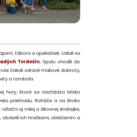
apení, tábora a opekačiek. Udiali sa
ladých Tvrdošín.
Spolu chodili do
a nás čakali zdravé makové dobroty,
ivity a tombola.
j hory, ktorá sa nachádza blízko
vskú priehradu, Roháče a na široko
vďační aj milej a šikovnej Andrejke,
i, obdarili ich hračkami, oblečením a