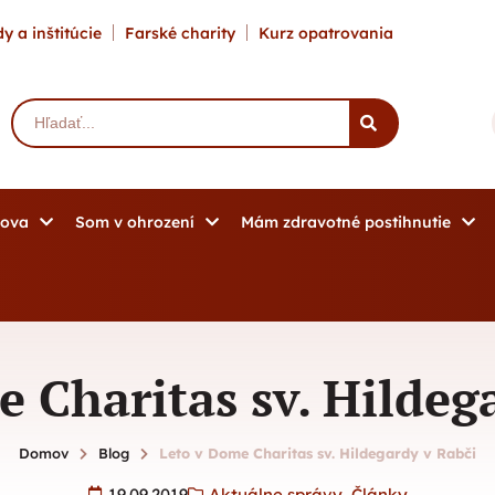
y a inštitúcie
Farské charity
Kurz opatrovania
mova
Som v ohrození
Mám zdravotné postihnutie
 Charitas sv. Hildeg
Domov
Blog
Leto v Dome Charitas sv. Hildegardy v Rabči
19.09.2019
Aktuálne správy
,
Články