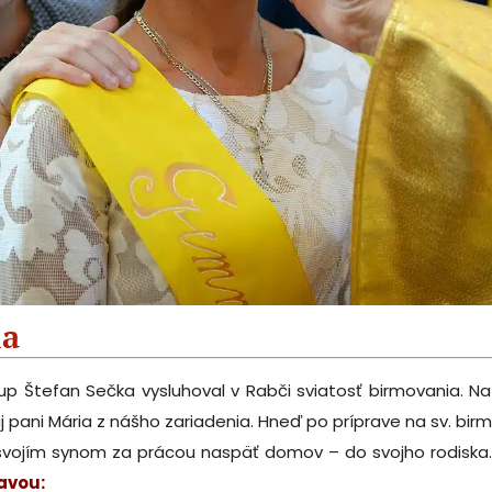
ia
p Štefan Sečka vysluhoval v Rabči sviatosť birmovania. N
j pani Mária z nášho zariadenia. Hneď po príprave na sv. bi
o svojím synom za prácou naspäť domov – do svojho rodiska
avou: