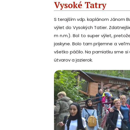
Vysoké Tatry
S terajším vdp. kaplánom Jánom B
výlet do Vysokých Tatier. Zdatnejši
m n.m.). Bol to super výlet, preto
jaskyne. Bolo tam príjemne a veľ
všetko páčilo. Na pamiatku sme si
útvarov a jazierok.