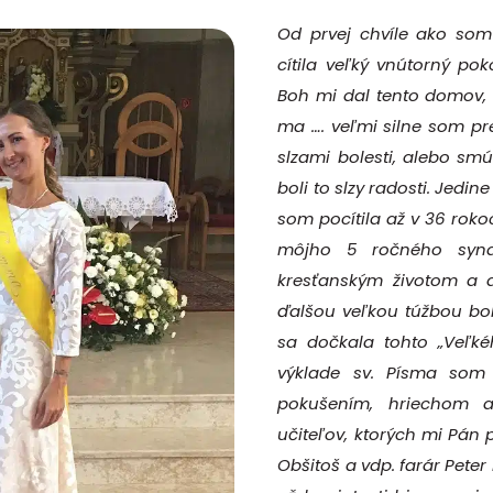
Od prvej chvíle ako som
cítila veľký vnútorný pok
Boh mi dal tento domov, l
ma …. veľmi silne som pre
slzami bolesti, alebo smú
boli to slzy radosti. Jedin
som pocítila až v 36 roko
môjho 5 ročného syna
kresťanským životom a d
ďalšou veľkou túžbou bol
sa dočkala tohto „Veľké
výklade sv. Písma som 
pokušením, hriechom 
učiteľov, ktorých mi Pán 
Obšitoš a vdp. farár Peter