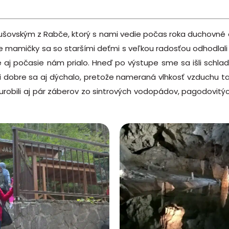
ušovským z Rabče, ktorý s nami vedie počas roka duchovné 
e mamičky sa so staršími deťmi s veľkou radosťou odhodlali 
že aj počasie nám prialo. Hneď po výstupe sme sa išli schlad
mi dobre sa aj dýchalo, pretože nameraná vlhkosť vzduchu 
 urobili aj pár záberov zo sintrových vodopádov, pagodovitý