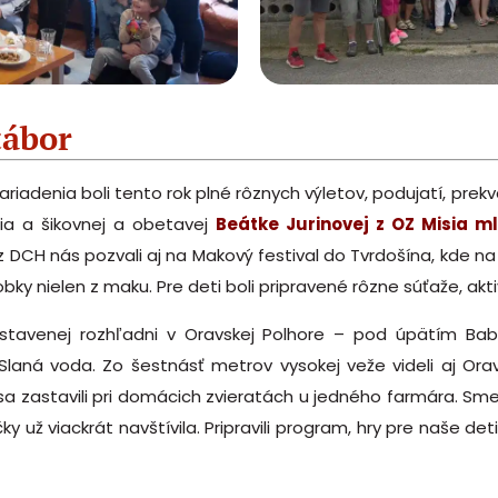
tábor
ariadenia boli tento rok plné rôznych výletov, podujatí, prekv
ia a šikovnej a obetavej
Beátke Jurinovej z OZ Misia m
 z DCH nás pozvali aj na Makový festival do Tvrdošína, kde n
bky nielen z maku. Pre deti boli pripravené rôzne súťaže, akt
stavenej rozhľadni v Oravskej Polhore – pod úpätím Babe
laná voda. Zo šestnásť metrov vysokej veže videli aj Ora
a zastavili pri domácich zvieratách u jedného farmára. Sme 
 už viackrát navštívila. Pripravili program, hry pre naše det