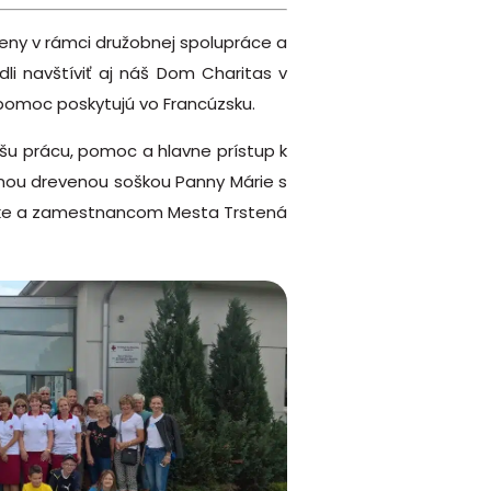
ýmeny v rámci družobnej spolupráce a
li navštíviť aj náš Dom Charitas v
 pomoc poskytujú vo Francúzsku.
ašu prácu, pomoc a hlavne prístup k
snou drevenou soškou Panny Márie s
eľke a zamestnancom Mesta Trstená