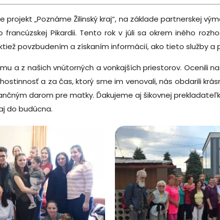
je projekt „Poznáme Žilinský kraj“, na základe partnerskej v
rancúzskej Pikardii. Tento rok v júli sa okrem iného rozhod
aktiež povzbudením a získaním informácií, ako tieto služby a
mu a z našich vnútorných a vonkajších priestorov. Ocenili n
ostinnosť a za čas, ktorý sme im venovali, nás obdarili krá
finančným darom pre matky. Ďakujeme aj šikovnej prekladat
aj do budúcna.