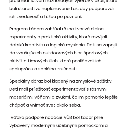
prostredníctvom rôznorodých výletov v okolí, ktoré
boli starostlivo naplánované tak, aby podporovali
ich zvedavosť a túžbu po poznaní.
Program tábora zahŕňal rôzne tvorivé dielne,
experimenty a praktické aktivity, ktoré rozvíjali
detskú kreativitu a logické myslenie. Deti sa zapojili
do vzrušujúcich outdoorových hier, športových
aktivít a tímových úloh, ktoré posilňovali ich
spoluprácu a sociálne zručnosti.
Špeciálny dôraz bol kladený na zmyslové zážitky.
Deti mali príležitosť experimentovať s rôznymi
materiálmi, vôňami a zvukmi, čo im pomohlo lepšie
chápať a vnímať svet okolo seba.
Vďaka podpore nadácie VÚB bol tábor plne
vybavený modernými učebnými pomôckami a