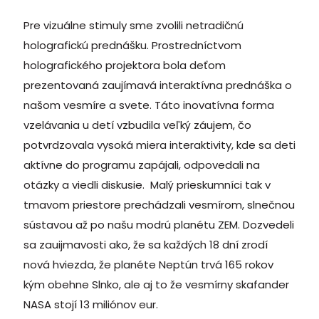
Pre vizuálne stimuly sme zvolili netradičnú
holografickú prednášku. Prostredníctvom
holografického projektora bola deťom
prezentovaná zaujímavá interaktívna prednáška o
našom vesmíre a svete.
Táto inovatívna forma
vzelávania u detí vzbudila veľký záujem, čo
potvrdzovala vysoká miera interaktivity, kde sa deti
aktívne do programu zapájali, odpovedali na
otázky a viedli diskusie.
Malý prieskumníci tak v
tmavom priestore prechádzali vesmírom, slnečnou
sústavou až po našu modrú planétu ZEM. Dozvedeli
sa zauijmavosti ako, že sa každých 18 dní zrodí
nová hviezda, že planéte Neptún trvá 165 rokov
kým obehne Slnko, ale aj to že vesmírny skafander
NASA stojí 13 miliónov eur.