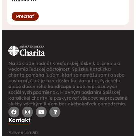
Prečítať
Na základe hodnôt kresťanskej lásky k blížnemu a
vedomia ľudskej dôstojnosti Spišská katolícka
charita pomáha ľuďom, ktorí sa nemôžu sami o seba
postarať, či už je to v dôsledku starnutia, fyzického
alebo duševného handicapu alebo nepriaznivých
sociálnych podmienok. Hlavným poslaním Spišskej
katolíckej charity je poskytovať všeobecne prospešné
služby všetkým ľuďom bez akéhokoľvek obmedzenia.
Kontakt
Slovenská 30