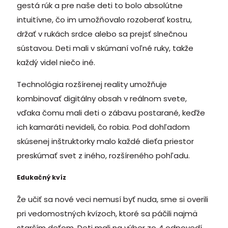
gestá rúk a pre naše deti to bolo absolútne
intuitívne, čo im umožňovalo rozoberať kostru,
držať v rukách srdce alebo sa prejsť slnečnou
sústavou. Deti mali v skúmaní voľné ruky, takže
každý videl niečo iné.
Technológia rozšírenej reality umožňuje
kombinovať digitálny obsah v reálnom svete,
vďaka čomu mali deti o zábavu postarané, keďže
ich kamaráti nevideli, čo robia. Pod dohľadom
skúsenej inštruktorky malo každé dieťa priestor
preskúmať svet z iného, rozšíreného pohľadu.
Edukačný kvíz
Že učiť sa nové veci nemusí byť nuda, sme si overili
pri vedomostných kvízoch, ktoré sa páčili najmä
starším deťom. Deti mali na výber zo 4 odpovedí