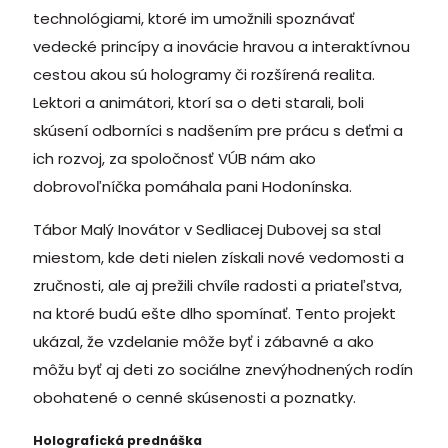
technológiami, ktoré im umožnili spoznávať
vedecké princípy a inovácie hravou a interaktívnou
cestou akou sú hologramy či rozšírená realita.
Lektori a animátori, ktorí sa o deti starali, boli
skúsení odborníci s nadšením pre prácu s deťmi a
ich rozvoj, za spoločnosť VÚB nám ako
dobrovoľníčka pomáhala pani Hodonínska.
Tábor Malý Inovátor v Sedliacej Dubovej sa stal
miestom, kde deti nielen získali nové vedomosti a
zručnosti, ale aj prežili chvíle radosti a priateľstva,
na ktoré budú ešte dlho spomínať. Tento projekt
ukázal, že vzdelanie môže byť i zábavné a ako
môžu byť aj deti zo sociálne znevýhodnených rodín
obohatené o cenné skúsenosti a poznatky.
Holografická prednáška