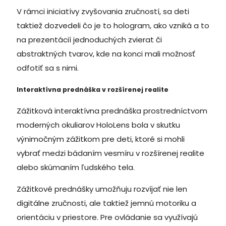
V rámci iniciatívy zvyšovania zručností, sa deti
taktiež dozvedeli čo je to hologram, ako vzniká a to
na prezentácií jednoduchých zvierat či
abstraktných tvarov, kde na konci mali možnosť
odfotiť sa s nimi.
Interaktívna prednáška v rozšírenej realite
Zážitková interaktívna prednáška prostredníctvom
moderných okuliarov HoloLens bola v skutku
výnimočným zážitkom pre deti, ktoré si mohli
vybrať medzi bádaním vesmíru v rozšírenej realite
alebo skúmaním ľudského tela.
Zážitkové prednášky umožňuju rozvíjať nie len
digitálne zručnosti, ale taktiež jemnú motoriku a
orientáciu v priestore. Pre ovládanie sa využívajú