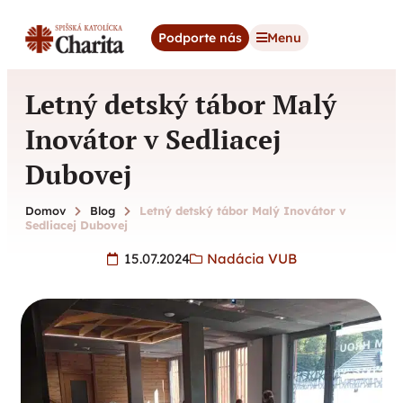
content
Podporte nás
Menu
Letný detský tábor Malý
Inovátor v Sedliacej
Dubovej
Domov
Blog
Letný detský tábor Malý Inovátor v
Sedliacej Dubovej
15.07.2024
Nadácia VUB