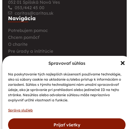
052 01 Spišská Nová Ves
053/442 45 00
caritas@caritas.sk
Navigácia
Potrebujem pomoc
Chcem pomôcť
O charite
Pre úrady a inštitúcie
Farské charity
Spravovať súhlas
Kurz opatrovania
Aktuality
Na poskytovanie tých najlepších skúseností používame technológie,
ako sú súbory cookie na ukladanie a/alebo prístup k informáciám o
Charita bez hraníc: Stretnutie Spišskej katolíckej
zariadení. Súhlas s týmito technológiami nám umožní spracovávať
charity a Krakowskej arcidiecéznej charity prinieslo
údaje, ako je správanie pri prehliadaní alebo jedinečné ID na tejto
nové pohľady na fundraising aj propagáciu
stránke. Nesúhlas alebo odvolanie súhlasu môže nepriaznivo
ovplyvniť určité vlastnosti a funkcie.
Nové petangové ihrisko prináša seniorom radosť,
pohyb a komunitu
Správa služieb
Národný projekt „Integrácia štátnych príslušníkov
tretích krajín vrátane migrantov“
Prijať všetky