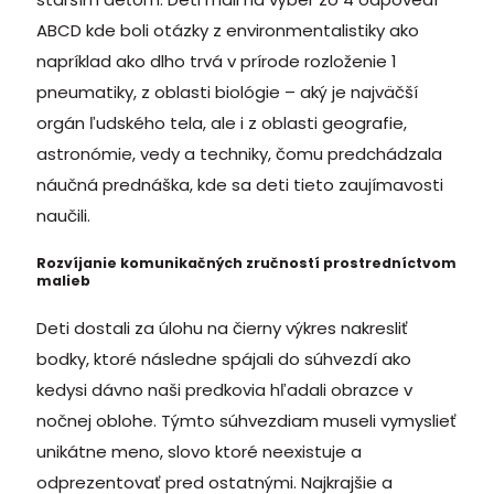
ABCD kde boli otázky z environmentalistiky ako
napríklad ako dlho trvá v prírode rozloženie 1
pneumatiky, z oblasti biológie – aký je najväčší
orgán ľudského tela, ale i z oblasti geografie,
astronómie, vedy a techniky, čomu predchádzala
náučná prednáška, kde sa deti tieto zaujímavosti
naučili.
Rozvíjanie komunikačných zručností prostredníctvom
malieb
Deti dostali za úlohu na čierny výkres nakresliť
bodky, ktoré následne spájali do súhvezdí ako
kedysi dávno naši predkovia hľadali obrazce v
nočnej oblohe. Týmto súhvezdiam museli vymyslieť
unikátne meno, slovo ktoré neexistuje a
odprezentovať pred ostatnými. Najkrajšie a