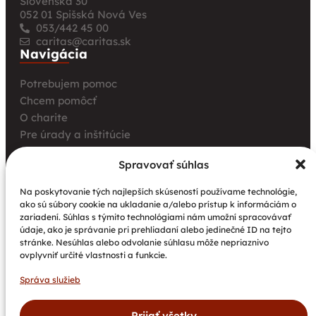
Slovenská 30
052 01 Spišská Nová Ves
053/442 45 00
caritas@caritas.sk
Navigácia
Potrebujem pomoc
Chcem pomôcť
O charite
Pre úrady a inštitúcie
Farské charity
Spravovať súhlas
Kurz opatrovania
Aktuality
Na poskytovanie tých najlepších skúseností používame technológie,
ako sú súbory cookie na ukladanie a/alebo prístup k informáciám o
Charita bez hraníc: Stretnutie Spišskej katolíckej
zariadení. Súhlas s týmito technológiami nám umožní spracovávať
charity a Krakowskej arcidiecéznej charity prinieslo
údaje, ako je správanie pri prehliadaní alebo jedinečné ID na tejto
nové pohľady na fundraising aj propagáciu
stránke. Nesúhlas alebo odvolanie súhlasu môže nepriaznivo
ovplyvniť určité vlastnosti a funkcie.
Nové petangové ihrisko prináša seniorom radosť,
pohyb a komunitu
Správa služieb
Národný projekt „Integrácia štátnych príslušníkov
tretích krajín vrátane migrantov“
Prijať všetky