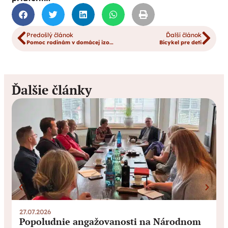
Predošlý článok
Ďalší článok
Pomoc rodinám v domácej izolácii
Bicykel pre deti
Ďalšie články
27.07.2026
0
Popoludnie angažovanosti na Národnom