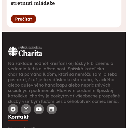
stretnutí mládeže
Prečítať
Na základe hodnôt kresťanskej lásky k blížnemu a
vedomia ľudskej dôstojnosti Spišská katolícka
charita pomáha ľuďom, ktorí sa nemôžu sami o seba
postarať, či už je to v dôsledku starnutia, fyzického
alebo duševného handicapu alebo nepriaznivých
sociálnych podmienok. Hlavným poslaním Spišskej
katolíckej charity je poskytovať všeobecne prospešné
služby všetkým ľuďom bez akéhokoľvek obmedzenia.
Kontakt