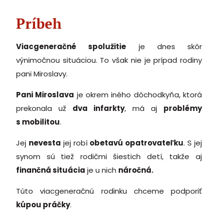
Príbeh
Viacgeneračné spolužitie
je dnes skôr
výnimočnou situáciou. To však nie je prípad rodiny
pani Miroslavy.
Pani Miroslava
je okrem iného dôchodkyňa, ktorá
prekonala už
dva infarkty
, má aj
problémy
s mobilitou
.
Jej
nevesta
jej robí
obetavú opatrovateľku
. S jej
synom sú tiež rodičmi šiestich detí, takže aj
finančná situácia
je u nich
náročná.
Túto viacgeneračnú rodinku chceme podporiť
kúpou práčky
.