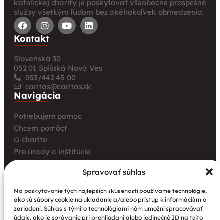
katolíckej charity je poskytovať všeobecne prospešné
služby všetkým ľuďom bez akéhokoľvek obmedzenia.
Kontakt
Slovenská 30
052 01 Spišská Nová Ves
053/442 45 00
caritas@caritas.sk
Navigácia
Potrebujem pomoc
Chcem pomôcť
O charite
Pre úrady a inštitúcie
Farské charity
Spravovať súhlas
Kurz opatrovania
Aktuality
Na poskytovanie tých najlepších skúseností používame technológie,
ako sú súbory cookie na ukladanie a/alebo prístup k informáciám o
Charita bez hraníc: Stretnutie Spišskej katolíckej
zariadení. Súhlas s týmito technológiami nám umožní spracovávať
charity a Krakowskej arcidiecéznej charity prinieslo
údaje, ako je správanie pri prehliadaní alebo jedinečné ID na tejto