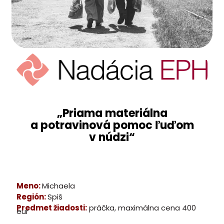
„Priama materiálna
a potravinová pomoc ľuďom
v núdzi“
Meno:
Michaela
Región:
Spiš
Predmet žiadosti:
práčka, maximálna cena 400
eur