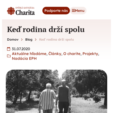
content
Podporte nás
Menu
Keď rodina drží spolu
Domov
Blog
Keď rodina drží spolu
31.07.2020
Aktuálne hľadáme
,
Články
,
O charite
,
Projekty
,
Nadácia EPH