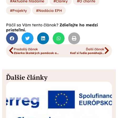
Aktuálne hľadáme
Články
O charite
Projekty
Nadácia EPH
Páčil sa Vám tento článok?
Zdieľajte ho medzi
priateľmi.
Predošlý článok
Ďalší článok
Zbierka školských pomôcok aj v Poprade
Keď si ľudia pomáhajú…
Ďalšie články