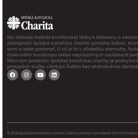
Na základe hodnôt kresťanskej lásky k blížnemu a vedomi
dôstojnosti Spišská katolícka charita pomáha ľuďom, ktor
sami o seba postarať, či už je to v dôsledku starnutia, fyz
duševného handicapu alebo nepriaznivých sociálnych po
Hlavným poslaním Spišskej katolíckej charity je poskytov
prospešné služby všetkým ľuďom bez akéhokoľvek obmedz
© 2026
Spišská katolícka charita.
Všetky práva vyhradené.
Vytvoril
bajan