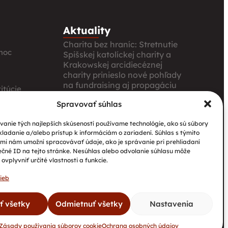
Aktuality
Charita bez hraníc: Stretnutie
moc
Spišskej katolíckej charity a
Krakowskej arcidiecéznej
charity prinieslo nové pohľady
na fundraising aj propagáciu
itúcie
Nové petangové ihrisko
Spravovať súhlas
prináša seniorom radosť,
ia
pohyb a komunitu
anie tých najlepších skúseností používame technológie, ako sú súbory
kladanie a/alebo prístup k informáciám o zariadení. Súhlas s týmito
Národný projekt „Integrácia
mi nám umožní spracovávať údaje, ako je správanie pri prehliadaní
štátnych príslušníkov tretích
ečné ID na tejto stránke. Nesúhlas alebo odvolanie súhlasu môže
krajín vrátane migrantov“
ovplyvniť určité vlastnosti a funkcie.
ieb
ať všetky
Odmietnuť všetky
Nastavenia
Kontakty
GDPR
Cookies
DAROVACIE PODMIENKY
Zásady používania súborov cookie
Ochrana osobných údajov