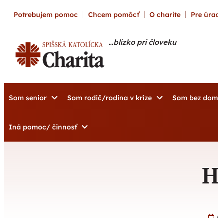
content
Potrebujem pomoc
Chcem pomôcť
O charite
Pre úrad
…blízko pri človeku
Som senior
Som rodič/rodina v kríze
Som bez do
Iná pomoc/ činnosť
H