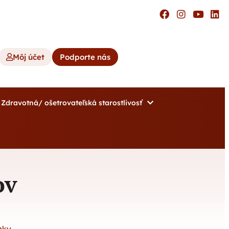
Môj účet
Podporte nás
Zdravotná/ ošetrovateľská starostlivosť
ov
nky