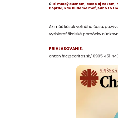
Č
i si mladý duchom, alebo aj vekom,
Poprad, kde budeme mať jedno zo zb
Ak máš kúsok voľného času, pozýva
vyzbierať školské pomôcky núdzn
PRIHLASOVANIE:
anton.fric@caritas.sk/ 0905 451 44