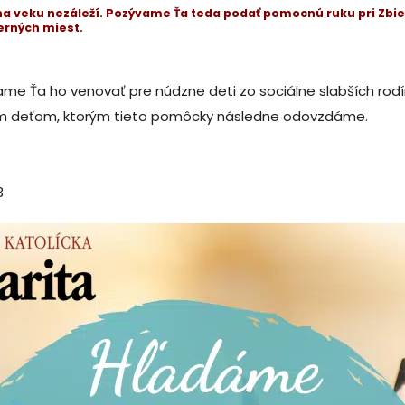
 na veku nezáleží. Pozývame Ťa teda podať pomocnú ruku pri Zb
erných miest.
me Ťa ho venovať pre núdzne deti zo sociálne slabších ro
ym deťom, ktorým tieto pomôcky následne odovzdáme.
3