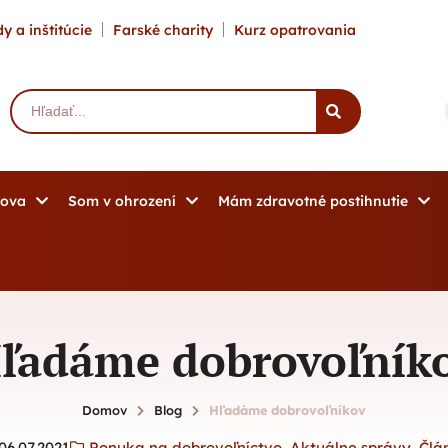
y a inštitúcie
Farské charity
Kurz opatrovania
mova
Som v ohrození
Mám zdravotné postihnutie
ľadáme dobrovoľník
Domov
Blog
Hľadáme dobrovoľníkov
06.07.2021
Ponuka na dobrovoľníctvo
,
Aktuálne správy
,
Člá