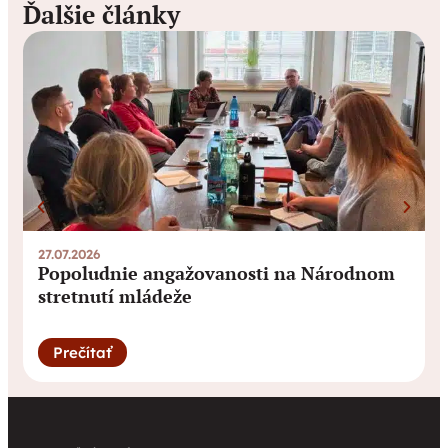
Ďalšie články
27.07.2026
0
Popoludnie angažovanosti na Národnom
stretnutí mládeže
Prečítať