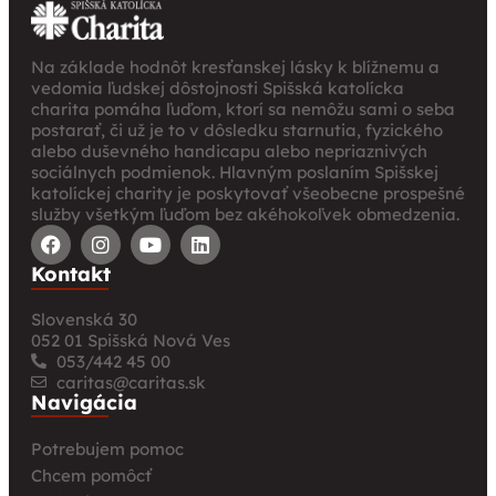
Na základe hodnôt kresťanskej lásky k blížnemu a
vedomia ľudskej dôstojnosti Spišská katolícka
charita pomáha ľuďom, ktorí sa nemôžu sami o seba
postarať, či už je to v dôsledku starnutia, fyzického
alebo duševného handicapu alebo nepriaznivých
sociálnych podmienok. Hlavným poslaním Spišskej
katolíckej charity je poskytovať všeobecne prospešné
služby všetkým ľuďom bez akéhokoľvek obmedzenia.
Kontakt
Slovenská 30
052 01 Spišská Nová Ves
053/442 45 00
caritas@caritas.sk
Navigácia
Potrebujem pomoc
Chcem pomôcť