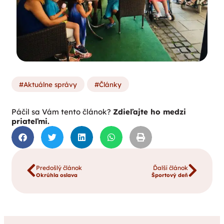
Aktuálne správy
Články
Páčil sa Vám tento článok?
Zdieľajte ho medzi
priateľmi.
Predošlý článok
Ďalší článok
Okrúhla oslava
Športový deň