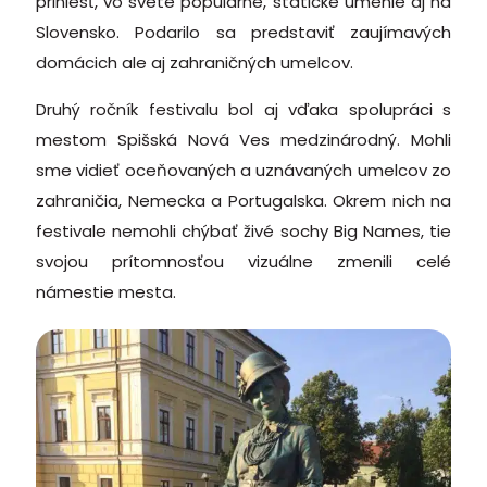
priniesť, vo svete populárne, statické umenie aj na
Slovensko. Podarilo sa predstaviť zaujímavých
domácich ale aj zahraničných umelcov.
Druhý ročník festivalu bol aj vďaka spolupráci s
mestom Spišská Nová Ves medzinárodný. Mohli
sme vidieť oceňovaných a uznávaných umelcov zo
zahraničia, Nemecka a Portugalska. Okrem nich na
festivale nemohli chýbať živé sochy Big Names, tie
svojou prítomnosťou vizuálne zmenili celé
námestie mesta.