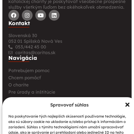
katolíckej charity je poskytovať všeobecne prospešné
služby všetkým ľuďom bez akéhokoľvek obmedzenia.
Kontakt
Slovenská 30
052 01 Spišská Nová Ves
053/442 45 00
caritas@caritas.sk
Navigácia
Potrebujem pomoc
Chcem pomôcť
O charite
Pre úrady a inštitúcie
Farské charity
Spravovať súhlas
Kurz opatrovania
Aktuality
Na poskytovanie tých najlepších skúseností používame technológie,
ako sú súbory cookie na ukladanie a/alebo prístup k informáciám o
Charita bez hraníc: Stretnutie Spišskej katolíckej
zariadení. Súhlas s týmito technológiami nám umožní spracovávať
charity a Krakowskej arcidiecéznej charity prinieslo
údaje, ako je správanie pri prehliadaní alebo jedinečné ID na tejto