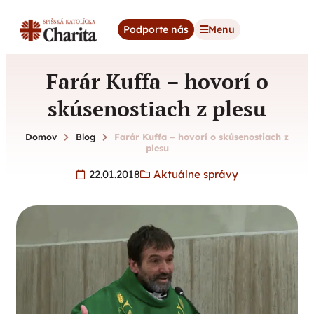
content
Podporte nás
Menu
Farár Kuffa – hovorí o
skúsenostiach z plesu
Domov
Blog
Farár Kuffa – hovorí o skúsenostiach z
plesu
22.01.2018
Aktuálne správy