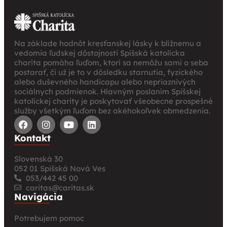
Na základe hodnôt kresťanskej lásky k blížnemu a
vedomia ľudskej dôstojnosti Spišská katolícka
charita pomáha ľuďom, ktorí sa nemôžu sami o seba
postarať, či už je to v dôsledku starnutia, fyzického
alebo duševného handicapu alebo nepriaznivých
sociálnych podmienok. Hlavným poslaním Spišskej
katolíckej charity je poskytovať všeobecne prospešné
služby všetkým ľuďom bez akéhokoľvek obmedzenia.
Kontakt
Slovenská 30
052 01 Spišská Nová Ves
053/442 45 00
caritas@caritas.sk
Navigácia
Potrebujem pomoc