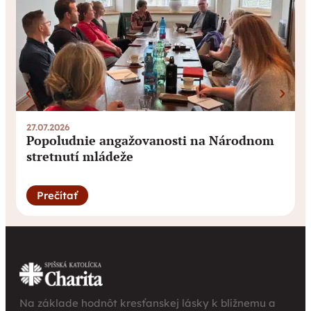
27.07.2026
0
Popoludnie angažovanosti na Národnom
stretnutí mládeže
Prečítať
Na základe hodnôt kresťanskej lásky k blížnemu a