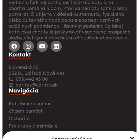
vedomia ľudskej dôstojnosti Spišská katolícka
charita pomáha ľuďom, ktorí sa nemôžu sami o seba
postarať, či už je to v dôsledku starnutia, fyzického
alebo duševného handicapu alebo nepriaznivých
sociálnych podmienok. Hlavným poslaním Spišskej
katolíckej charity je poskytovať všeobecne prospešné
služby všetkým ľuďom bez akéhokoľvek obmedzenia.
Kontakt
Slovenská 30
052 01 Spišská Nová Ves
053/442 45 00
caritas@caritas.sk
Navigácia
Potrebujem pomoc
Chcem pomôcť
O charite
Pre úrady a inštitúcie
Farské charity