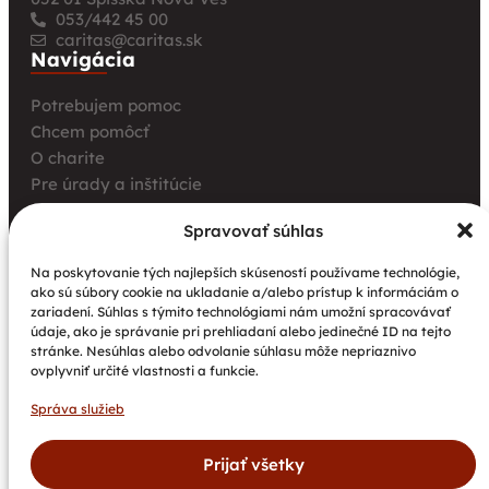
053/442 45 00
caritas@caritas.sk
Navigácia
Potrebujem pomoc
Chcem pomôcť
O charite
Pre úrady a inštitúcie
Farské charity
Spravovať súhlas
Kurz opatrovania
Aktuality
Na poskytovanie tých najlepších skúseností používame technológie,
ako sú súbory cookie na ukladanie a/alebo prístup k informáciám o
Charita bez hraníc: Stretnutie Spišskej katolíckej
zariadení. Súhlas s týmito technológiami nám umožní spracovávať
charity a Krakowskej arcidiecéznej charity prinieslo
údaje, ako je správanie pri prehliadaní alebo jedinečné ID na tejto
nové pohľady na fundraising aj propagáciu
stránke. Nesúhlas alebo odvolanie súhlasu môže nepriaznivo
ovplyvniť určité vlastnosti a funkcie.
Nové petangové ihrisko prináša seniorom radosť,
pohyb a komunitu
Správa služieb
Národný projekt „Integrácia štátnych príslušníkov
tretích krajín vrátane migrantov“
Prijať všetky