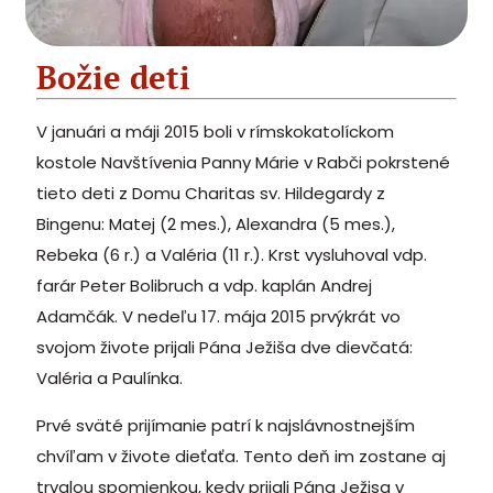
Božie deti
V januári a máji 2015 boli v rímskokatolíckom
kostole Navštívenia Panny Márie v Rabči pokrstené
tieto deti z Domu Charitas sv. Hildegardy z
Bingenu: Matej (2 mes.), Alexandra (5 mes.),
Rebeka (6 r.) a Valéria (11 r.). Krst vysluhoval vdp.
farár Peter Bolibruch a vdp. kaplán Andrej
Adamčák. V nedeľu 17. mája 2015 prvýkrát vo
svojom živote prijali Pána Ježiša dve dievčatá:
Valéria a Paulínka.
Prvé sväté prijímanie patrí k najslávnostnejším
chvíľam v živote dieťaťa. Tento deň im zostane aj
trvalou spomienkou, kedy prijali Pána Ježisa v