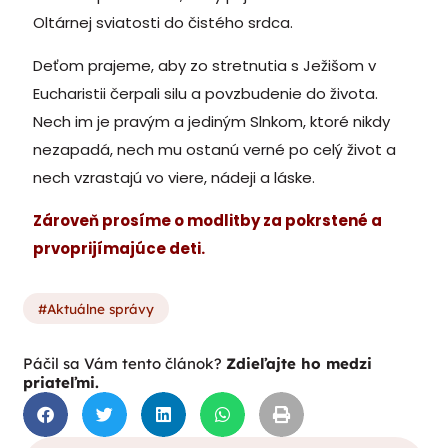
Oltárnej sviatosti do čistého srdca.
Deťom prajeme, aby zo stretnutia s Ježišom v
Eucharistii čerpali silu a povzbudenie do života.
Nech im je pravým a jediným Slnkom, ktoré nikdy
nezapadá, nech mu ostanú verné po celý život a
nech vzrastajú vo viere, nádeji a láske.
Zároveň prosíme o modlitby za pokrstené a
prvoprijímajúce deti.
Aktuálne správy
Páčil sa Vám tento článok?
Zdieľajte ho medzi
priateľmi.