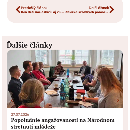
Predošlý článok
Ďalší článok
Deň detí sme oslávili aj v Spišskej Novej Vsi
Zbierka školských pomôcok 2015
Ďalšie články
27.07.2026
0
Popoludnie angažovanosti na Národnom
stretnutí mládeže