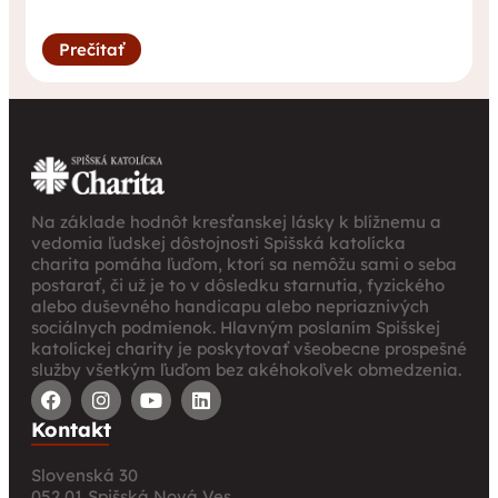
Prečítať
Na základe hodnôt kresťanskej lásky k blížnemu a
vedomia ľudskej dôstojnosti Spišská katolícka
charita pomáha ľuďom, ktorí sa nemôžu sami o seba
postarať, či už je to v dôsledku starnutia, fyzického
alebo duševného handicapu alebo nepriaznivých
sociálnych podmienok. Hlavným poslaním Spišskej
katolíckej charity je poskytovať všeobecne prospešné
služby všetkým ľuďom bez akéhokoľvek obmedzenia.
Kontakt
Slovenská 30
052 01 Spišská Nová Ves