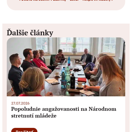
Ďalšie články
27.07.2026
0
Popoludnie angažovanosti na Národnom
stretnutí mládeže