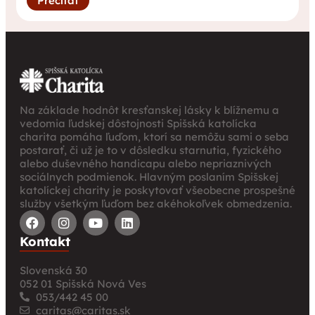
Prečítať
Na základe hodnôt kresťanskej lásky k blížnemu a
vedomia ľudskej dôstojnosti Spišská katolícka
charita pomáha ľuďom, ktorí sa nemôžu sami o seba
postarať, či už je to v dôsledku starnutia, fyzického
alebo duševného handicapu alebo nepriaznivých
sociálnych podmienok. Hlavným poslaním Spišskej
katolíckej charity je poskytovať všeobecne prospešné
služby všetkým ľuďom bez akéhokoľvek obmedzenia.
Kontakt
Slovenská 30
052 01 Spišská Nová Ves
053/442 45 00
caritas@caritas.sk