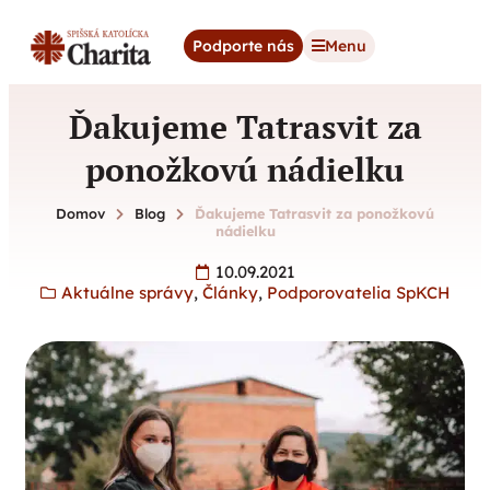
content
Podporte nás
Menu
Ďakujeme Tatrasvit za
ponožkovú nádielku
Domov
Blog
Ďakujeme Tatrasvit za ponožkovú
nádielku
10.09.2021
Aktuálne správy
,
Články
,
Podporovatelia SpKCH