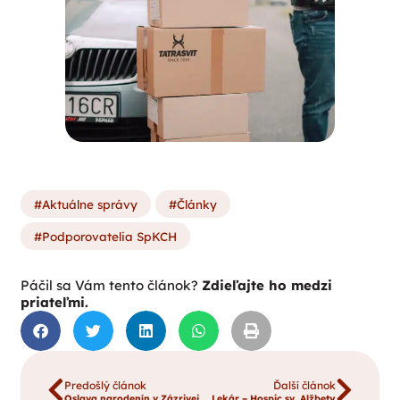
Aktuálne správy
Články
Podporovatelia SpKCH
Páčil sa Vám tento článok?
Zdieľajte ho medzi
priateľmi.
Predošlý článok
Ďalší článok
Oslava narodenín v Zázrivej
Lekár – Hospic sv. Alžbety