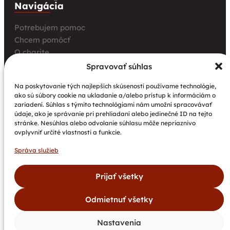
Navigácia
Potrebujem pomoc
Chcem pomôcť
O charite
Pre úrady a inštitúcie
Spravovať súhlas
Farské charity
Na poskytovanie tých najlepších skúseností používame technológie,
Kurz opatrovania
ako sú súbory cookie na ukladanie a/alebo prístup k informáciám o
zariadení. Súhlas s týmito technológiami nám umožní spracovávať
Aktuality
údaje, ako je správanie pri prehliadaní alebo jedinečné ID na tejto
Nové petangové ihrisko prináša seniorom radosť,
stránke. Nesúhlas alebo odvolanie súhlasu môže nepriaznivo
pohyb a komunitu
ovplyvniť určité vlastnosti a funkcie.
Národný projekt „Integrácia štátnych príslušníkov
Správa služieb
tretích krajín vrátane migrantov“
Pozvánka na 2. stretnutie pracovných skupín v Poľsku
Prijať všetky
Odmietnuť všetky
©
Spišská
Všetky
Vytvoril
Dokumenty
Newsletter
2026
katolícka
práva
bajan.sk
Kontakty
GDPR
Cookies
Nastavenia
charita.
vyhradené.
DAROVACIE PODMIENKY