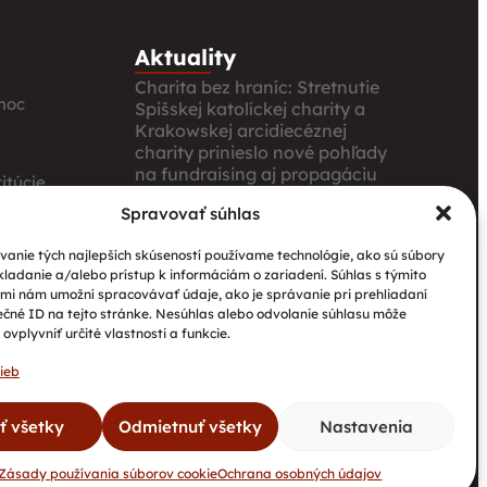
Aktuality
Charita bez hraníc: Stretnutie
moc
Spišskej katolíckej charity a
Krakowskej arcidiecéznej
charity prinieslo nové pohľady
na fundraising aj propagáciu
itúcie
Nové petangové ihrisko
Spravovať súhlas
prináša seniorom radosť,
ia
pohyb a komunitu
anie tých najlepších skúseností používame technológie, ako sú súbory
kladanie a/alebo prístup k informáciám o zariadení. Súhlas s týmito
Národný projekt „Integrácia
mi nám umožní spracovávať údaje, ako je správanie pri prehliadaní
štátnych príslušníkov tretích
ečné ID na tejto stránke. Nesúhlas alebo odvolanie súhlasu môže
krajín vrátane migrantov“
ovplyvniť určité vlastnosti a funkcie.
ieb
ať všetky
Odmietnuť všetky
Nastavenia
Kontakty
GDPR
Cookies
DAROVACIE PODMIENKY
Zásady používania súborov cookie
Ochrana osobných údajov