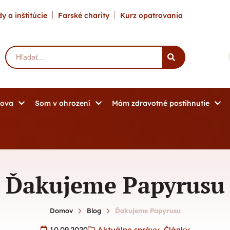
y a inštitúcie
Farské charity
Kurz opatrovania
mova
Som v ohrození
Mám zdravotné postihnutie
Ďakujeme Papyrusu
Domov
Blog
Ďakujeme Papyrusu
10.09.2020
Aktuálne správy
,
Články