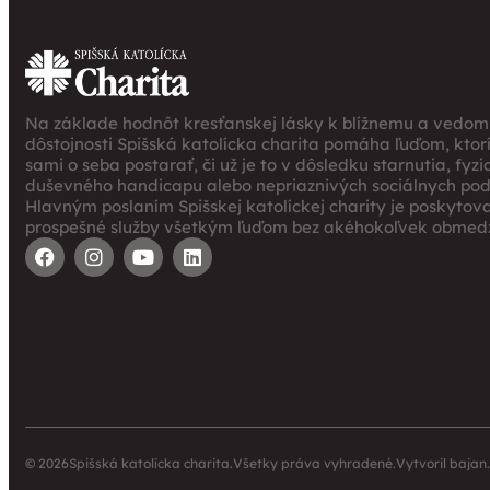
Na základe hodnôt kresťanskej lásky k blížnemu a vedomi
dôstojnosti Spišská katolícka charita pomáha ľuďom, ktor
sami o seba postarať, či už je to v dôsledku starnutia, fyz
duševného handicapu alebo nepriaznivých sociálnych po
Hlavným poslaním Spišskej katolíckej charity je poskytov
prospešné služby všetkým ľuďom bez akéhokoľvek obmedz
© 2026
Spišská katolícka charita.
Všetky práva vyhradené.
Vytvoril
bajan