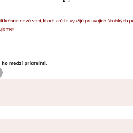
li krásne nové veci, ktoré určite využijú pri svojich školskýc
kujeme!
e ho medzi priateľmi.