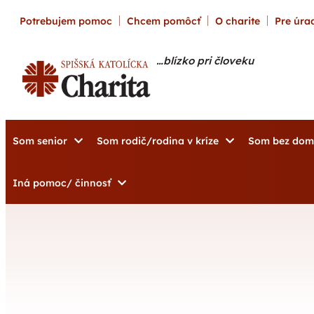
content
Potrebujem pomoc
Chcem pomôcť
O charite
Pre úrad
…blízko pri človeku
Som senior
Som rodič/rodina v kríze
Som bez do
Iná pomoc/ činnosť