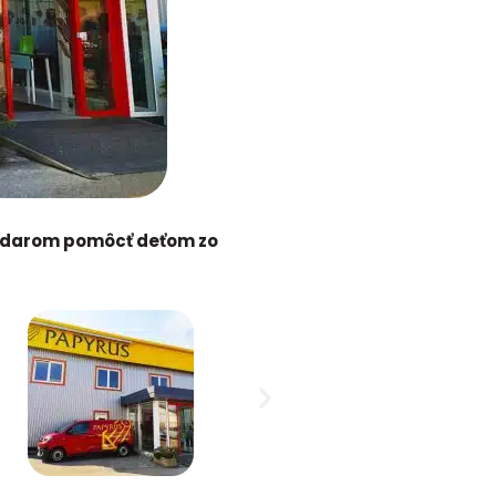
ím darom pomôcť deťom zo