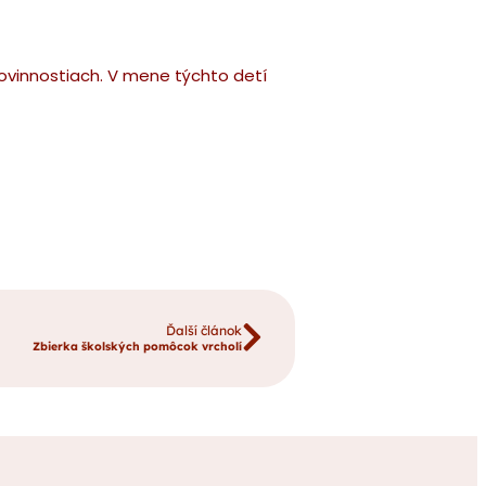
h povinnostiach. V mene týchto detí
Ďalší článok
Zbierka školských pomôcok vrcholí