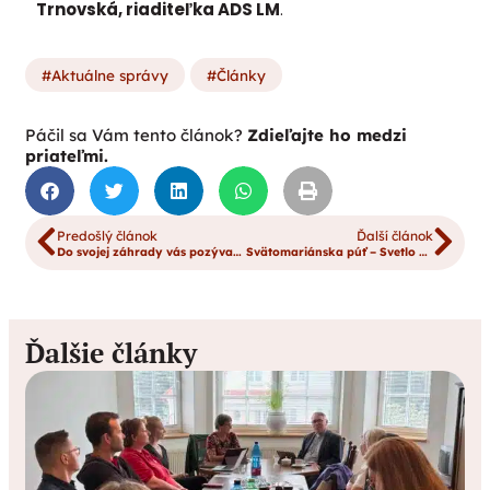
Trnovská, riaditeľka ADS LM
.
Aktuálne správy
Články
Páčil sa Vám tento článok?
Zdieľajte ho medzi
priateľmi.
Predošlý článok
Ďalší článok
Do svojej záhrady vás pozýva Dom Charitas Sv. Kláry.
Svätomariánska púť – Svetlo z východu
Ďalšie články