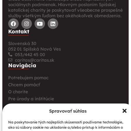
sociálnych podmienok. Hlavným poslaním Spišskej
katolíckej charity je poskytovať všeobecne prospešné
služby všetkým ľuďom bez akéhokoľvek obmedzenia.
Kontakt
Slovenská 30
052 01 Spišská Nová Ves
053/442 45 00
caritas@caritas.sk
Navigácia
Potrebujem pomoc
Chcem pomôcť
O charite
Pre úrady a inštitúcie
Farské charity
Spravovať súhlas
Kurz opatrovania
Aktuality
Na poskytovanie tých najlepších skúseností používame technológie,
ako sú súbory cookie na ukladanie a/alebo prístup k informáciám o
Charita bez hraníc: Stretnutie Spišskej katolíckej