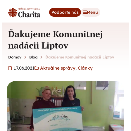
content
Podporte nás
Menu
Ďakujeme Komunitnej
nadácii Liptov
Domov
Blog
Ďakujeme Komunitnej nadácii Liptov
17.06.2021
Aktuálne správy
,
Články