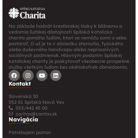
Na základe hodnôt kresťanskej lásky k blížnemu a
vedomia ľudskej dôstojnosti Spišská katolícka
charita pomáha ľuďom, ktorí sa nemôžu sami o seba
postarať, či už je to v dôsledku starnutia, fyzického
alebo duševného handicapu alebo nepriaznivých
sociálnych podmienok. Hlavným poslaním Spišskej
katolíckej charity je poskytovať všeobecne prospešné
služby všetkým ľuďom bez akéhokoľvek obmedzenia.
Kontakt
Slovenská 30
052 01 Spišská Nová Ves
053/442 45 00
caritas@caritas.sk
Navigácia
Potrebujem pomoc