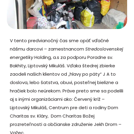
V tento predvianočný čas sme opäť vďačné
nášmu darcovi – zamestnancom
Stredoslovenskej
energetiky
Holding, a.s za podporu Poradne sv.
Bakhity, Liptovský Mikuláš. Vďaka štedrej zbierke
zaodeli našich klientov od „hlavy po päty“ J A to
doslova, lebo šatstva, obuvi, posteľnej bielizne a
hračiek bolo neúrekom. Práve preto sme sa podelili
aj s inými organizáciami ako: Červený kríž –
Liptovský Mikuláš, Centrum pre deti a rodiny Dom
Charitas sv. Kláry, Dom Charitas Božej
prozreteľnosti a občianske združenie Jekh Drom –
Važec.