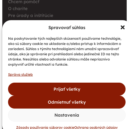
Chcem pomôcť
O charite
Pre úrady a inštitúcie
Farské charity
Spravovať súhlas
Kurz opatrovania
Aktuality
Na poskytovanie tých najlepších skúseností používame technológie,
ako sú súbory cookie na ukladanie a/alebo prístup k informáciám o
Charita bez hraníc: Stretnutie Spišskej katolíckej
zariadení. Súhlas s týmito technológiami nám umožní spracovávať
charity a Krakowskej arcidiecéznej charity prinieslo
údaje, ako je správanie pri prehliadaní alebo jedinečné ID na tejto
nové pohľady na fundraising aj propagáciu
stránke. Nesúhlas alebo odvolanie súhlasu môže nepriaznivo
ovplyvniť určité vlastnosti a funkcie.
Nové petangové ihrisko prináša seniorom radosť,
pohyb a komunitu
Správa služieb
Národný projekt „Integrácia štátnych príslušníkov
tretích krajín vrátane migrantov“
Prijať všetky
Odmietnuť všetky
©
Spišská
Všetky
Vytvoril
Dokumenty
Newsletter
2026
katolícka
práva
bajan.sk
Kontakty
GDPR
Cookies
Nastavenia
charita.
vyhradené.
DAROVACIE PODMIENKY
Zásady používania súborov cookie
Ochrana osobných údajov