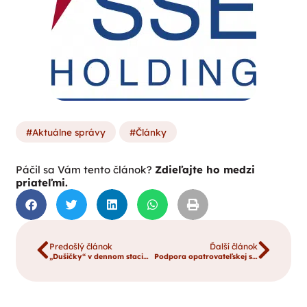
Aktuálne správy
Články
Páčil sa Vám tento článok?
Zdieľajte ho medzi
priateľmi.
Predošlý článok
Ďalší článok
„Dušičky“ v dennom stacionári Bl. Zdenky Schellingovej v Námestove
Podpora opatrovateľskej služby II.