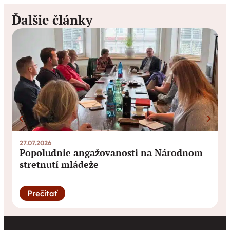
Ďalšie články
27.07.2026
0
Popoludnie angažovanosti na Národnom
stretnutí mládeže
Prečítať