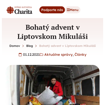
content
Podporte nás
Menu
Bohatý advent v
Liptovskom Mikuláši
Domov
Blog
Bohatý advent v Liptovskom Mikuláši
01.12.2021
Aktuálne správy
,
Články