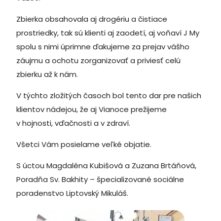
Zbierka obsahovala aj drogériu a čistiace
prostriedky, tak sú klienti aj zaodetí, aj voňaví J My
spolu s nimi úprimne ďakujeme za prejav vášho
záujmu a ochotu zorganizovať a priviesť celú
zbierku až k nám.
V týchto zložitých časoch bol tento dar pre našich
klientov nádejou, že aj Vianoce prežijeme
v hojnosti, vďačnosti a v zdraví.
Všetci Vám posielame veľké objatie.
S úctou Magdaléna Kubišová a Zuzana Brtáňová,
Poradňa Sv. Bakhity – špecializované sociálne
poradenstvo Liptovský Mikuláš.